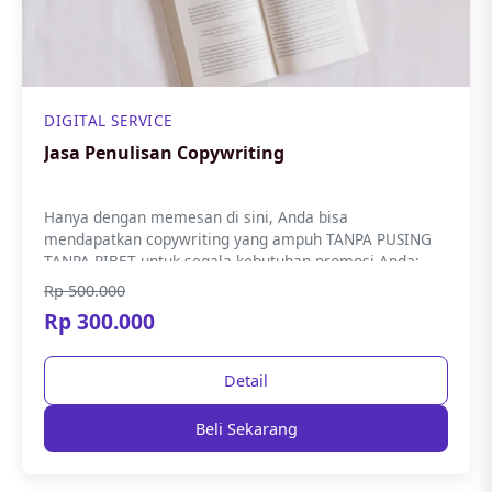
DIGITAL SERVICE
Jasa Penulisan Copywriting
Hanya dengan memesan di sini, Anda bisa
mendapatkan copywriting yang ampuh TANPA PUSING
TANPA RIBET untuk segala kebutuhan promosi Anda;
Landing Page,...
Rp 500.000
Rp 300.000
Detail
Beli Sekarang