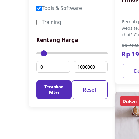
Conver
Tools & Software
Training
Pernah 
website.
chat? Co
Rentang Harga
ringan 
Rp 249.
menyulap
Rp 19
De
Terapkan
Reset
Filter
Diskon