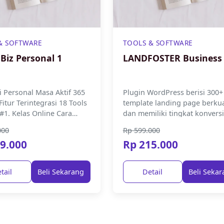
& SOFTWARE
TOOLS & SOFTWARE
Biz Personal 1
LANDFOSTER Business
i Personal Masa Aktif 365
Plugin WordPress berisi 300+
 Fitur Terintegrasi 18 Tools
template landing page berkua
dan memiliki tingkat konversi
 Gandakan Pembeli di
tinggi berbasis Elementor un
000
Rp 599.000
p #2....
kebutuhan promosi toko on..
9.000
Rp 215.000
tail
Beli Sekarang
Detail
Beli Seka