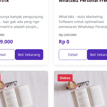
trix
WhatsBiz Personal Fre
punya banyak pengunjung
What'sBiz - Auto Marketing
.. tapi gak ada yang nge-
Software untuk optimalisasi
nvertrix adalah plugin
pemasaran WhatsApp Perang
& cerdas yang langsung
lunak otomatisasi pemasaran
000
Rp 249.000
 tombol biasa di...
WhatsApp yang dirancang kh
9.000
Rp 0
untuk ...
tail
Beli Sekarang
Detail
Beli Seka
Diskon