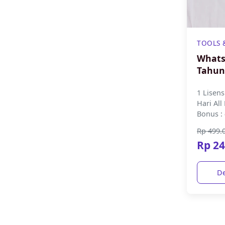
TOOLS 
Whats
Tahun
1 Lisens
Hari All
Bonus : #1. Kelas Online Cara
Melipat
Rp 499.
WhatsAp
Rp 24
De