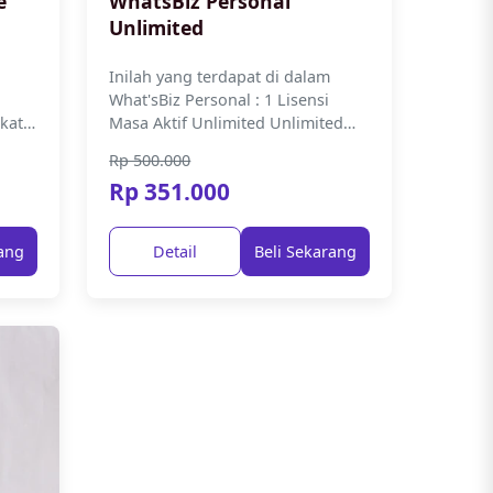
e
WhatsBiz Personal
Unlimited
Inilah yang terdapat di dalam
What'sBiz Personal : 1 Lisensi
kat
Masa Aktif Unlimited Unlimited
Akun WA Unlimited Kirim Pesan
Rp 500.000
usus
Unlimited Data Kontak...
Rp 351.000
rang
Detail
Beli Sekarang