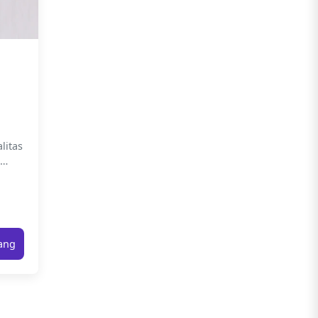
litas
tuk
.
rang