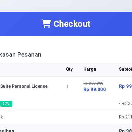
Checkout
kasan Pesanan
Qty
Harga
Subtot
Rp 300.000
Rp 99
 Suite Personal License
1
Rp 99.000
- Rp 2
67%
ik
Rp
21
agihan
Rp
98