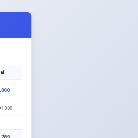
al
.000
01.000
1
.789